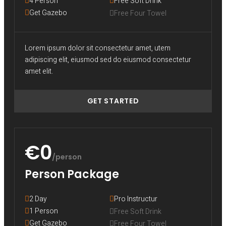
4 Person
Free Soft Drink
Get Gazebo
Free Four Towel
Lorem ipsum dolor sit consectetur amet, utem
adipiscing elit, eiusmod sed do eiusmod consectetur
amet elit.
GET STARTED
€0
/person
Person Package
2 Day
Pro Instructur
1 Person
Free Soft Drink
Get Gazebo
Free Four Towel